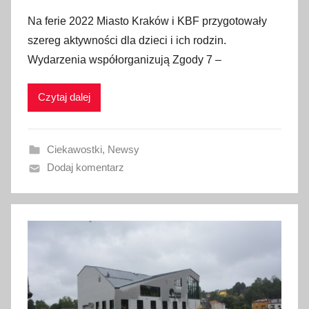
p
Na ferie 2022 Miasto Kraków i KBF przygotowały
u
szereg aktywności dla dzieci i ich rodzin.
b
Wydarzenia współorganizują Zgody 7 –
l
i
Czytaj dalej
k
o
w
Ciekawostki
,
Newsy
a
Dodaj komentarz
n
o
1
7
s
t
y
c