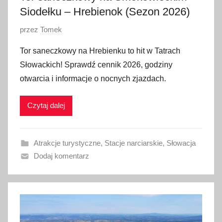
Siodełku – Hrebienok (Sezon 2026)
O
przez
Tomek
p
Tor saneczkowy na Hrebienku to hit w Tatrach
u
Słowackich! Sprawdź cennik 2026, godziny
b
otwarcia i informacje o nocnych zjazdach.
l
i
Czytaj dalej
k
o
w
Atrakcje turystyczne
,
Stacje narciarskie
,
Słowacja
a
Dodaj komentarz
n
o
2
2
l