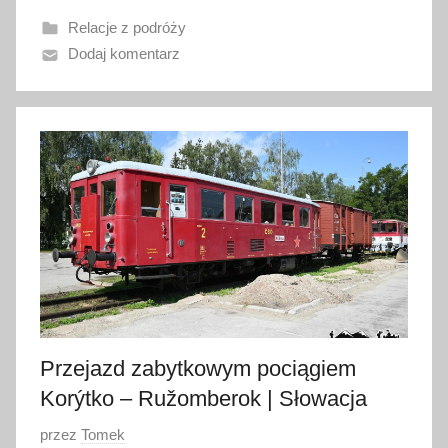
w
Relacje z podróży
a
Dodaj komentarz
n
o
1
1
s
i
e
r
p
n
i
a
Przejazd zabytkowym pociągiem
2
Korýtko – Ružomberok | Słowacja
0
2
O
przez
Tomek