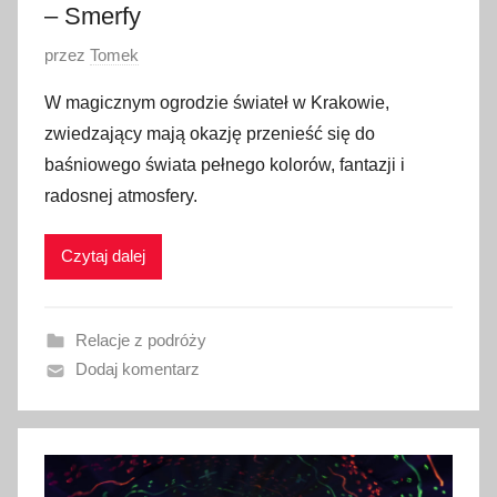
– Smerfy
O
przez
Tomek
p
W magicznym ogrodzie świateł w Krakowie,
u
zwiedzający mają okazję przenieść się do
b
baśniowego świata pełnego kolorów, fantazji i
l
radosnej atmosfery.
i
k
Czytaj dalej
o
w
a
Relacje z podróży
n
Dodaj komentarz
o
2
6
p
a