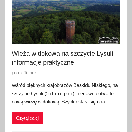
u
t
e
g
o
2
0
Wieża widokowa na szczycie Łysuli –
2
informacje praktyczne
6
O
przez
Tomek
p
Wśród pięknych krajobrazów Beskidu Niskiego, na
u
szczycie Łysuli (551 m n.p.m.), niedawno otwarto
b
nową wieżę widokową. Szybko stała się ona
l
i
Czytaj dalej
k
o