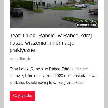
z
n
i
a
2
0
Teatr Lalek „Rabcio” w Rabce-Zdrój –
2
nasze wrażenia i informacje
2
praktyczne
O
przez
Tomek
p
Teatr Lalek „Rabcio” w Rabce-Zdrój to miejsce
u
kultowe, które od stycznia 2020 roku posiada nową
b
siedzibę. Dzięki nowej lokalizacji znacząco
l
i
Czytaj dalej
k
o