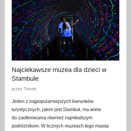
ź
d
z
i
e
r
n
i
k
Najciekawsze muzea dla dzieci w
a
Stambule
2
O
przez
Tomek
0
p
2
Jeden z najpopularniejszych kierunków
u
3
turystycznych, jakim jest Stambuł, ma wiele
b
do zaoferowania również najmłodszym
l
podróżnikom. W licznych muzeach tego miasta
i