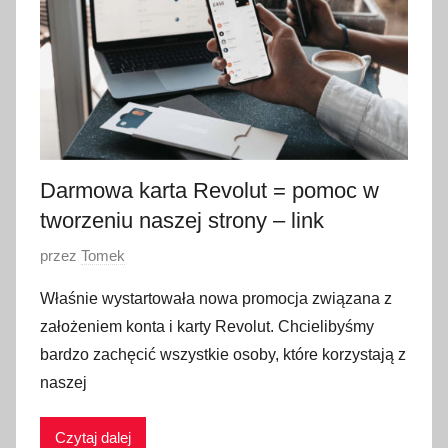
c
a
2
0
2
2
Darmowa karta Revolut = pomoc w
tworzeniu naszej strony – link
O
przez
Tomek
p
Właśnie wystartowała nowa promocja związana z
u
założeniem konta i karty Revolut. Chcielibyśmy
b
bardzo zachęcić wszystkie osoby, które korzystają z
l
naszej
i
k
Czytaj dalej
o