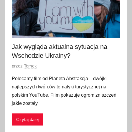
n
i
a
2
0
2
Jak wygląda aktualna sytuacja na
3
Wschodzie Ukrainy?
O
przez
Tomek
p
Polecamy film od Planeta Abstrakcja – dwójki
u
najlepszych twórców tematyki turystycznej na
b
polskim YouTube. Film pokazuje ogrom zniszczeń
l
jakie zostały
i
k
Czytaj dalej
o
w