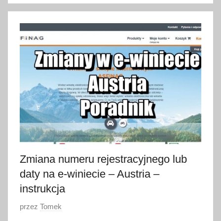
o
2
5
l
u
t
e
g
o
2
0
2
3
Zmiana numeru rejestracyjnego lub
daty na e-winiecie – Austria –
instrukcja
O
przez
Tomek
p