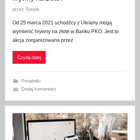
O
przez
Tomek
p
Od 25 marca 2021 uchodźcy z Ukrainy mogą
u
wymienić hrywny na złote w Banku PKO. Jest to
b
akcja zorganizowana przez
l
i
Czytaj dalej
k
o
w
Poradniki
a
Dodaj komentarz
n
o
2
8
m
a
r