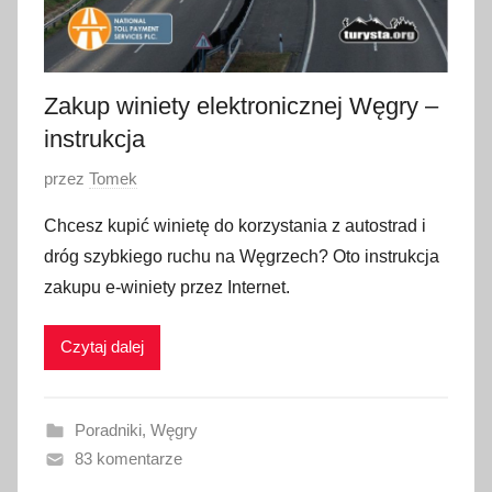
Zakup winiety elektronicznej Węgry –
instrukcja
O
przez
Tomek
p
Chcesz kupić winietę do korzystania z autostrad i
u
dróg szybkiego ruchu na Węgrzech? Oto instrukcja
b
zakupu e-winiety przez Internet.
l
i
Czytaj dalej
k
o
w
Poradniki
,
Węgry
a
83 komentarze
n