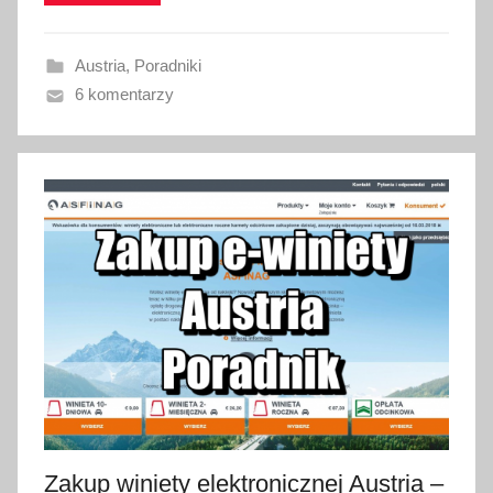
o
w
Austria
,
Poradniki
a
6 komentarzy
n
o
2
8
l
u
t
e
g
o
2
0
1
8
Zakup winiety elektronicznej Austria –