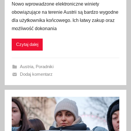
Nowo wprowadzone elektroniczne winiety
u
obowiązujące na terenie Austrii są bardzo wygodne
b
dla użytkownika końcowego. Ich łatwy zakup oraz
l
możliwość dokonania
i
k
Czytaj dalej
o
w
a
Austria
,
Poradniki
n
Dodaj komentarz
o
2
7
s
t
y
c
z