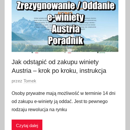
w
c
a
2
0
1
8
Jak odstąpić od zakupu winiety
Austria – krok po kroku, instrukcja
O
przez
Tomek
p
Osoby prywatne mają możliwość w terminie 14 dni
u
od zakupu e-winiety ją oddać. Jest to pewnego
b
rodzaju rewolucja na rynku
l
i
Czytaj dalej
k