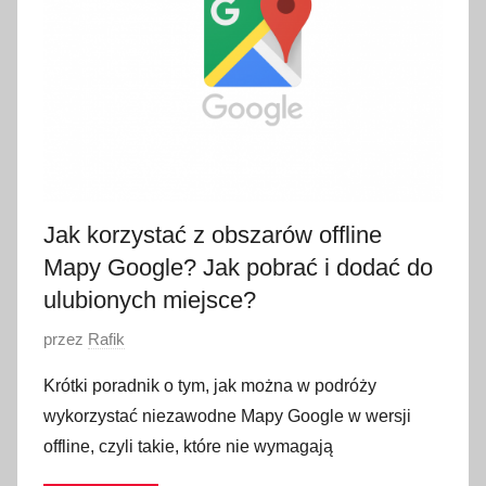
t
e
g
o
2
0
1
8
Jak korzystać z obszarów offline
Mapy Google? Jak pobrać i dodać do
ulubionych miejsce?
O
przez
Rafik
p
Krótki poradnik o tym, jak można w podróży
u
wykorzystać niezawodne Mapy Google w wersji
b
offline, czyli takie, które nie wymagają
l
i