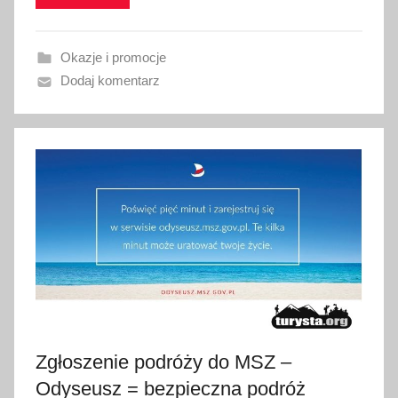
w
a
Okazje i promocje
n
Dodaj komentarz
o
1
2
m
a
r
c
a
2
0
2
0
Zgłoszenie podróży do MSZ –
Odyseusz = bezpieczna podróż