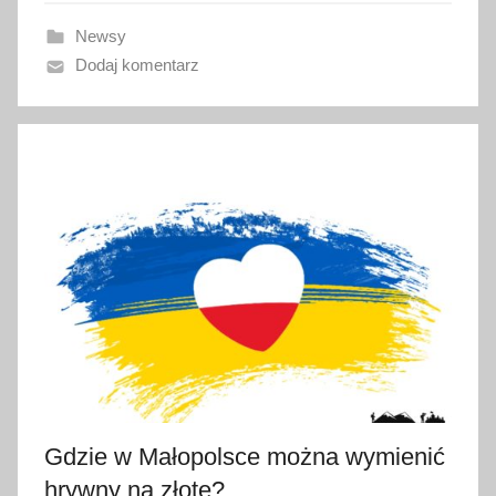
a
Newsy
n
Dodaj komentarz
o
8
m
a
j
a
2
0
2
2
Gdzie w Małopolsce można wymienić
hrywny na złote?