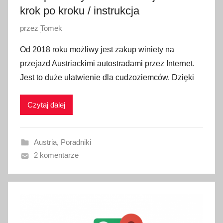
krok po kroku / instrukcja
O
przez
Tomek
p
Od 2018 roku możliwy jest zakup winiety na
u
przejazd Austriackimi autostradami przez Internet.
b
Jest to duże ułatwienie dla cudzoziemców. Dzięki
l
i
Czytaj dalej
k
o
w
Austria
,
Poradniki
a
2 komentarze
n
o
2
7
l
u