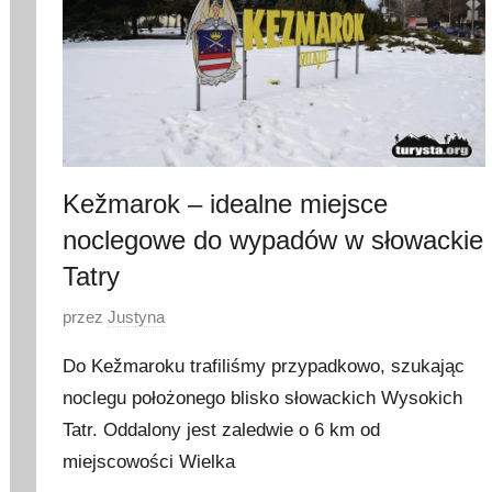
i
a
2
0
1
8
Kežmarok – idealne miejsce
noclegowe do wypadów w słowackie
Tatry
O
przez
Justyna
p
Do Kežmaroku trafiliśmy przypadkowo, szukając
u
noclegu położonego blisko słowackich Wysokich
b
Tatr. Oddalony jest zaledwie o 6 km od
l
i
miejscowości Wielka
k