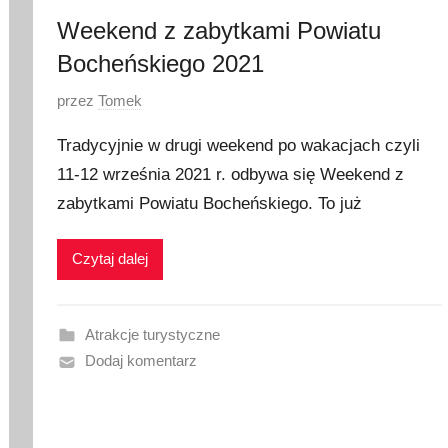
Weekend z zabytkami Powiatu
Bocheńskiego 2021
O
przez
Tomek
p
Tradycyjnie w drugi weekend po wakacjach czyli
u
11-12 września 2021 r. odbywa się Weekend z
b
zabytkami Powiatu Bocheńskiego. To już
l
i
k
Czytaj dalej
o
w
a
Atrakcje turystyczne
n
Dodaj komentarz
o
9
w