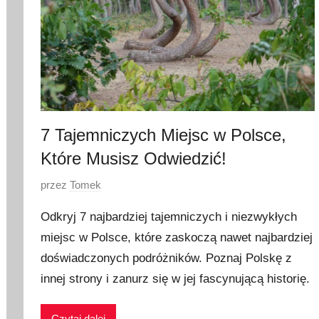
7 Tajemniczych Miejsc w Polsce,
Które Musisz Odwiedzić!
O
przez
Tomek
p
Odkryj 7 najbardziej tajemniczych i niezwykłych
u
miejsc w Polsce, które zaskoczą nawet najbardziej
b
doświadczonych podróżników. Poznaj Polskę z
l
i
innej strony i zanurz się w jej fascynującą historię.
k
o
Czytaj dalej