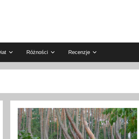
iat
Różności
Recenzje