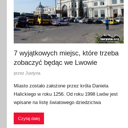
2
0
1
9
7 wyjątkowych miejsc, które trzeba
zobaczyć będąc we Lwowie
O
przez
Justyna
p
Miasto zostało założone przez króla Daniela
u
Halickiego w roku 1256. Od roku 1998 Lwów jest
b
wpisane na listę światowego dziedzictwa
l
i
k
Czytaj dalej
o