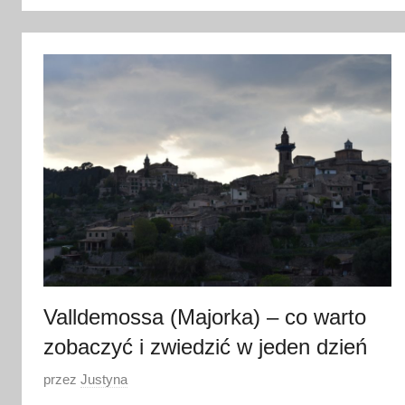
3
m
a
r
c
a
2
0
2
3
Valldemossa (Majorka) – co warto
zobaczyć i zwiedzić w jeden dzień
O
przez
Justyna
p