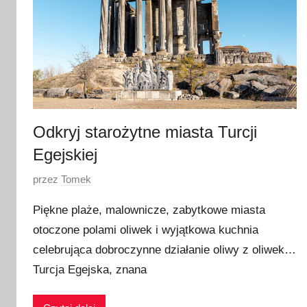
Odkryj starożytne miasta Turcji
Egejskiej
O
przez
Tomek
p
Piękne plaże, malownicze, zabytkowe miasta
u
otoczone polami oliwek i wyjątkowa kuchnia
b
celebrująca dobroczynne działanie oliwy z oliwek…
l
i
Turcja Egejska, znana
k
o