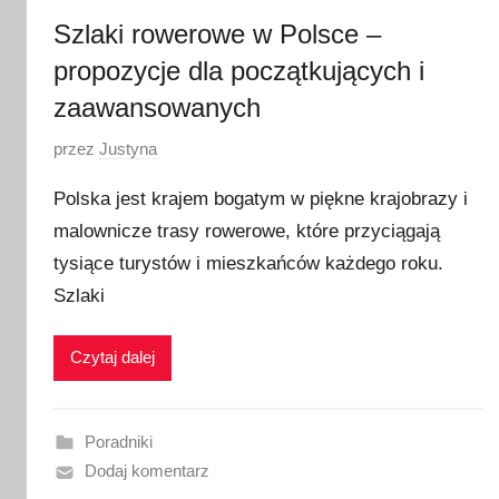
3
Szlaki rowerowe w Polsce –
propozycje dla początkujących i
zaawansowanych
O
przez
Justyna
p
Polska jest krajem bogatym w piękne krajobrazy i
u
malownicze trasy rowerowe, które przyciągają
b
tysiące turystów i mieszkańców każdego roku.
l
i
Szlaki
k
o
Czytaj dalej
w
a
n
Poradniki
o
Dodaj komentarz
2