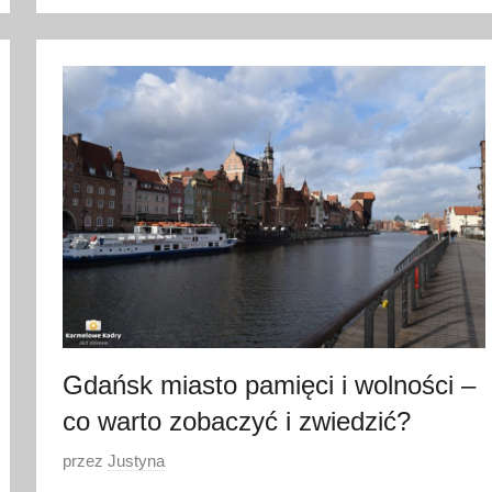
r
z
e
ś
n
i
a
2
0
2
1
Gdańsk miasto pamięci i wolności –
co warto zobaczyć i zwiedzić?
O
przez
Justyna
p