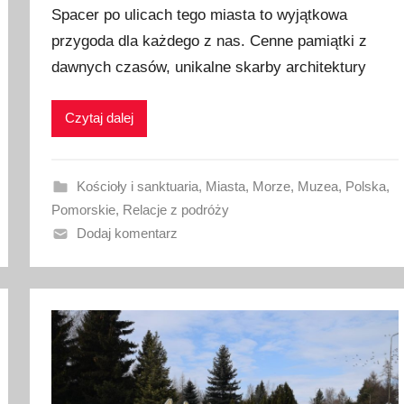
Spacer po ulicach tego miasta to wyjątkowa
u
przygoda dla każdego z nas. Cenne pamiątki z
b
dawnych czasów, unikalne skarby architektury
l
i
k
Czytaj dalej
o
w
a
Kościoły i sanktuaria
,
Miasta
,
Morze
,
Muzea
,
Polska
,
n
Pomorskie
,
Relacje z podróży
o
Dodaj komentarz
9
s
i
e
r
p
n