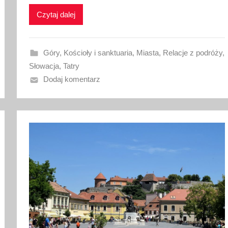
o
Czytaj dalej
w
a
n
Góry
,
Kościoły i sanktuaria
,
Miasta
,
Relacje z podróży
,
o
Słowacja
,
Tatry
2
Dodaj komentarz
6
l
i
p
c
a
2
0
1
7