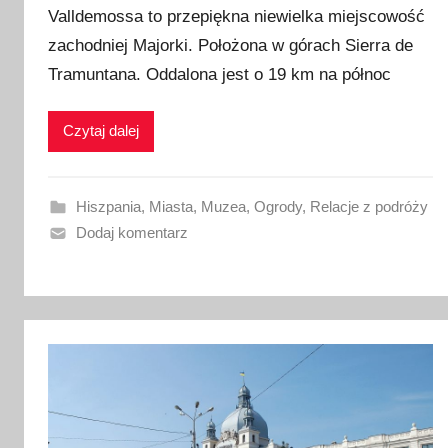
Valldemossa to przepiękna niewielka miejscowość
u
zachodniej Majorki. Położona w górach Sierra de
b
Tramuntana. Oddalona jest o 19 km na północ
l
i
k
Czytaj dalej
o
w
a
Hiszpania
,
Miasta
,
Muzea
,
Ogrody
,
Relacje z podróży
n
Dodaj komentarz
o
2
4
l
i
p
c
a