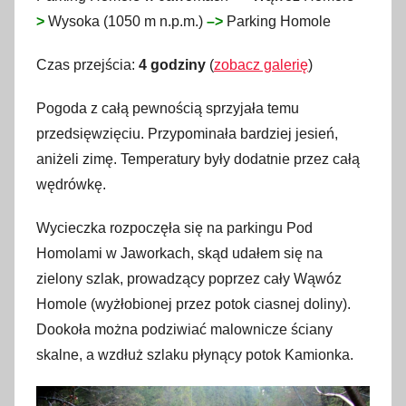
>
Wysoka (1050 m n.p.m.)
–>
Parking Homole
l
i
Czas przejścia:
4 godziny
(
zobacz galerię
)
s
t
Pogoda z całą pewnością sprzyjała temu
o
przedsięwzięciu. Przypominała bardziej jesień,
p
aniżeli zimę. Temperatury były dodatnie przez całą
a
wędrówkę.
d
a
Wycieczka rozpoczęła się na parkingu Pod
2
Homolami w Jaworkach, skąd udałem się na
0
zielony szlak, prowadzący poprzez cały Wąwóz
1
Homole (wyżłobionej przez potok ciasnej doliny).
6
Dookoła można podziwiać malownicze ściany
skalne, a wzdłuż szlaku płynący potok Kamionka.