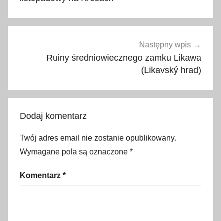
,
k
g
p
Następny wpis
,
Ruiny średniowiecznego zamku Likawa
k
(Likavský hrad)
o
r
o
Dodaj komentarz
n
a
Twój adres email nie zostanie opublikowany.
g
Wymagane pola są oznaczone
*
ó
r
Komentarz
*
p
o
l