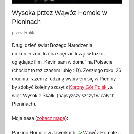
Wysoka przez Wąwóz Homole w
Pieninach
O
przez
Rafik
p
Drugi dzień świąt Bożego Narodzenia
u
niekoniecznie trzeba spędzić leżąc w łóżku,
b
oglądając film „Kevin sam w domu” na Polsacie
l
(chociaż to też czasem lubię :-D). Zeszłego roku, 26
i
grudnia, razem z rodziną wybrałem się w Pieniny,
k
o
by zdobyć kolejny szczyt z
Korony Gór Polski
, a
w
więc Wysokie Skałki (najwyższy szczyt w całych
a
Pieninach).
n
o
Moja trasa (
zobacz mapę
):
2
Parking Homole w Jaworkach
–>
Wąwóz Homole
–
7