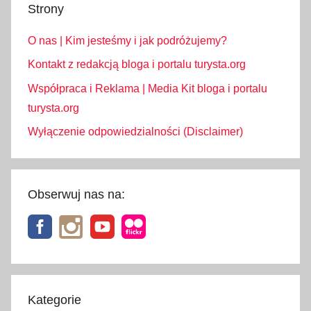
Strony
k
i
O nas | Kim jesteśmy i jak podróżujemy?
e
s
Kontakt z redakcją bloga i portalu turysta.org
k
Współpraca i Reklama | Media Kit bloga i portalu
a
turysta.org
ł
Wyłączenie odpowiedzialności (Disclaimer)
k
i
Obserwuj nas na:
Kategorie