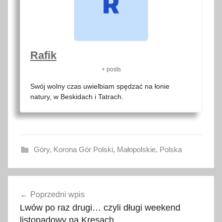
Rafik
+ posts
Swój wolny czas uwielbiam spędzać na łonie
natury, w Beskidach i Tatrach.
Góry
,
Korona Gór Polski
,
Małopolskie
,
Polska
g
Nawigacja
ó
Poprzedni wpis
wpisu
r
Lwów po raz drugi… czyli długi weekend
y
listopadowy na Kresach