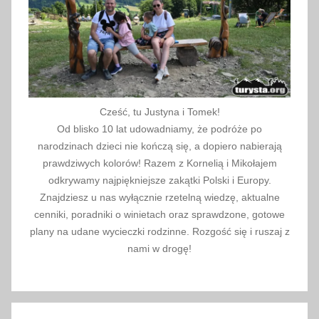
o
m
o
l
e
,
Cześć, tu Justyna i Tomek!
w
Od blisko 10 lat udowadniamy, że podróże po
y
narodzinach dzieci nie kończą się, a dopiero nabierają
s
prawdziwych kolorów! Razem z Kornelią i Mikołajem
o
odkrywamy najpiękniejsze zakątki Polski i Europy.
Znajdziesz u nas wyłącznie rzetelną wiedzę, aktualne
k
cenniki, poradniki o winietach oraz sprawdzone, gotowe
a
plany na udane wycieczki rodzinne. Rozgość się i ruszaj z
,
nami w drogę!
w
y
s
o