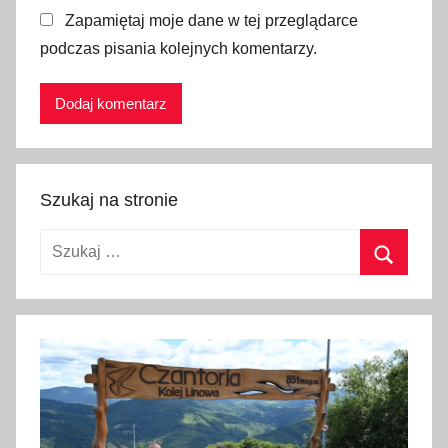
Zapamiętaj moje dane w tej przeglądarce
a
podczas pisania kolejnych komentarzy.
t
p
r
z
y
r
Szukaj na stronie
o
d
Szukaj:
y
,
Szukaj
w
ą
w
ó
z
h