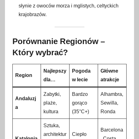
słynie z owoców morza i mglistych, celtyckich
krajobrazów.
Porównanie Regionów –
Który wybrać?
Najlepszy
Pogoda
Główne
Region
dla…
w lecie
atrakcje
Zabytki,
Bardzo
Alhambra,
Andaluzj
plaże,
gorąco
Sewilla,
a
kultura
(35°C+)
Ronda
Sztuka,
Barcelona
architektur
Ciepło
Katalonia
, Costa