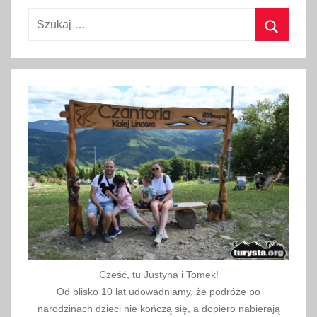
ć
Szukaj:
w
H
Szukaj
i
s
z
p
a
n
i
i
,
h
i
s
Cześć, tu Justyna i Tomek!
z
Od blisko 10 lat udowadniamy, że podróże po
p
narodzinach dzieci nie kończą się, a dopiero nabierają