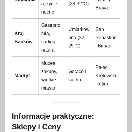
a, życie
(28-32°C)
Brava
nocne
Gastrono
Umiarkow
San
Kraj
mia,
ana (22-
Sebastián
Basków
surfing,
25°C)
, Bilbao
natura
Muzea,
Pałac
zakupy,
Gorąco i
Madryt
Królewski,
wielkie
sucho
Retiro
miasto
Informacje praktyczne:
Sklepy i Ceny