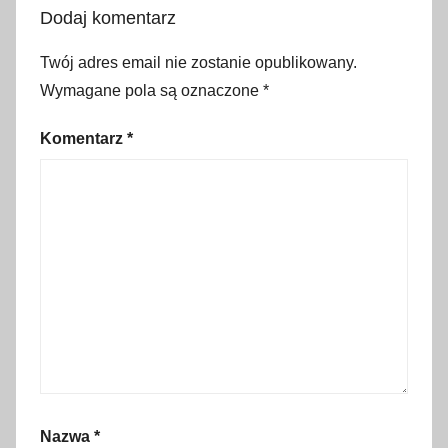
r
Dodaj komentarz
a
k
Twój adres email nie zostanie opublikowany.
c
Wymagane pola są oznaczone
*
j
e
Komentarz
*
t
u
r
y
s
t
y
c
z
n
e
Nazwa
*
,