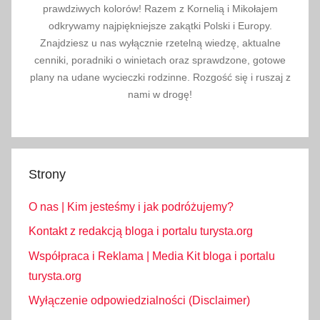
a
prawdziwych kolorów! Razem z Kornelią i Mikołajem
n
odkrywamy najpiękniejsze zakątki Polski i Europy.
Znajdziesz u nas wyłącznie rzetelną wiedzę, aktualne
i
cenniki, poradniki o winietach oraz sprawdzone, gotowe
a
plany na udane wycieczki rodzinne. Rozgość się i ruszaj z
,
nami w drogę!
K
a
t
a
Strony
l
o
O nas | Kim jesteśmy i jak podróżujemy?
n
i
Kontakt z redakcją bloga i portalu turysta.org
a
Współpraca i Reklama | Media Kit bloga i portalu
,
turysta.org
p
Wyłączenie odpowiedzialności (Disclaimer)
r