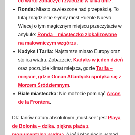
co warto zobaczyć i zwiedzić w kilka dni?
.
Ronda:
Miasto zawieszone nad przepaścią. To
tutaj znajdziecie słynny most Puente Nuevo.
Więcej o tym magicznym miejscu przeczytacie w
artykule:
Ronda – miasteczko zlokalizowane
na malowniczym wzgórzu
.
Kadyks i Tarifa:
Najstarsze miasto Europy oraz
stolica wiatru. Zobaczcie:
Kadyks w jeden dzień
oraz poczujcie klimat miejsca, gdzie
Tarifa –
miejsce, gdzie Ocean Atlantycki spotyka się z
Morzem Śródziemnym
.
Białe miasteczka:
Nie możecie pominąć
Arcos
de la Frontera
.
Dla fanów natury absolutnym „must-see” jest
Playa
de Bolonia – dzika, piękna plaża z
monumentalną wydmą
. A jeśli planujecie wypad