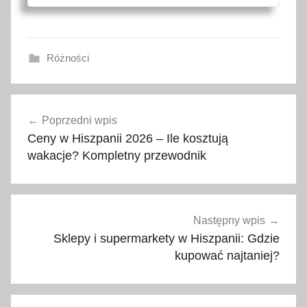
Różności
a
Nawigacja
n
Poprzedni wpis
wpisu
d
Ceny w Hiszpanii 2026 – Ile kosztują
a
wakacje? Kompletny przewodnik
l
u
z
j
Następny wpis
a
Sklepy i supermarkety w Hiszpanii: Gdzie
,
kupować najtaniej?
a
t