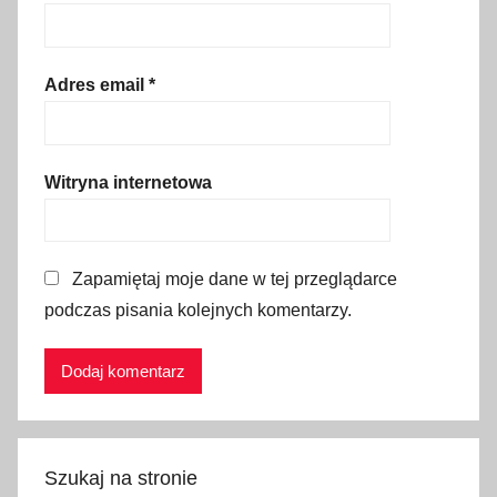
b
a
l
Adres email
*
e
a
r
Witryna internetowa
y
,
c
Zapamiętaj moje dane w tej przeglądarce
o
podczas pisania kolejnych komentarzy.
z
o
b
a
c
z
Szukaj na stronie
y