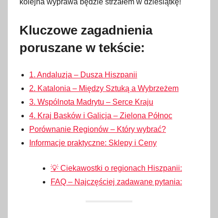
kolejna wyprawa będzie strzałem w dziesiątkę!
s
t
Kluczowe zagadnienia
y
poruszane w tekście:
c
z
1. Andaluzja – Dusza Hiszpanii
n
i
2. Katalonia – Między Sztuką a Wybrzeżem
a
3. Wspólnota Madrytu – Serce Kraju
2
4. Kraj Basków i Galicja – Zielona Północ
0
Porównanie Regionów – Który wybrać?
2
Informacje praktyczne: Sklepy i Ceny
6
💡 Ciekawostki o regionach Hiszpanii:
FAQ – Najczęściej zadawane pytania: