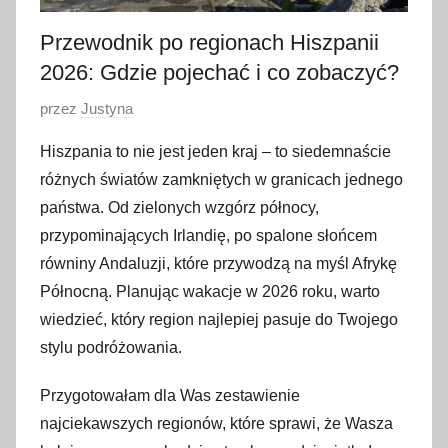
Przewodnik po regionach Hiszpanii
2026: Gdzie pojechać i co zobaczyć?
O
przez
Justyna
p
Hiszpania to nie jest jeden kraj – to siedemnaście
u
różnych światów zamkniętych w granicach jednego
b
państwa. Od zielonych wzgórz północy,
l
przypominających Irlandię, po spalone słońcem
i
równiny Andaluzji, które przywodzą na myśl Afrykę
k
o
Północną. Planując wakacje w 2026 roku, warto
w
wiedzieć, który region najlepiej pasuje do Twojego
a
stylu podróżowania.
n
o
Przygotowałam dla Was zestawienie
1
najciekawszych regionów, które sprawi, że Wasza
1