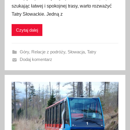
u
szukając łatwej i spokojnej trasy, warto rozważyć
b
Tatry Słowackie. Jedną z
l
i
Czytaj dalej
k
o
w
Góry
,
Relacje z podróży
,
Słowacja
,
Tatry
a
Dodaj komentarz
n
o
2
5
c
z
e
r
w
c