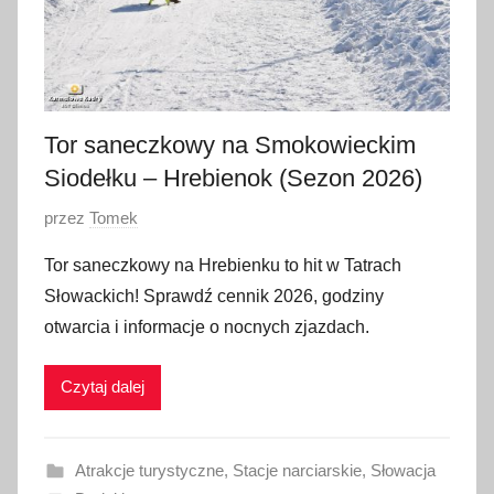
Tor saneczkowy na Smokowieckim
Siodełku – Hrebienok (Sezon 2026)
O
przez
Tomek
p
Tor saneczkowy na Hrebienku to hit w Tatrach
u
Słowackich! Sprawdź cennik 2026, godziny
b
otwarcia i informacje o nocnych zjazdach.
l
i
Czytaj dalej
k
o
w
Atrakcje turystyczne
,
Stacje narciarskie
,
Słowacja
a