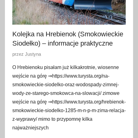
a
2
0
2
Kolejka na Hrebienok (Smokowieckie
5
Siodełko) – informacje praktyczne
O
przez
Justyna
p
O Hrebienoku pisałam już kilkakrotnie, wiosenne
u
wejście na górę ⇒https://www.turysta.org/na-
b
smokowieckie-siodelko-oraz-wodospady-zimnej-
l
wody-ze-starego-smokowca-na-slowacji/ zimowe
i
wejście na górę ⇒https://www.turysta.org/hrebienok-
k
o
smokowieckie-siodelko-1285-m-n-p-m-zima-relacja-
w
z-wyprawy/ mimo to przypomnę kilka
a
najważniejszych
n