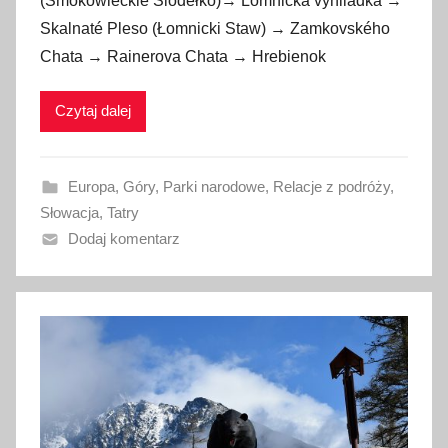
(Smokowieckie Siodełko)→ Lomnická vyhliadka →
b
Skalnaté Pleso (Łomnicki Staw) → Zamkovského
l
Chata → Rainerova Chata → Hrebienok
i
k
Czytaj dalej
o
w
a
Europa
,
Góry
,
Parki narodowe
,
Relacje z podróży
,
n
Słowacja
,
Tatry
o
Dodaj komentarz
1
4
l
u
t
e
g
o