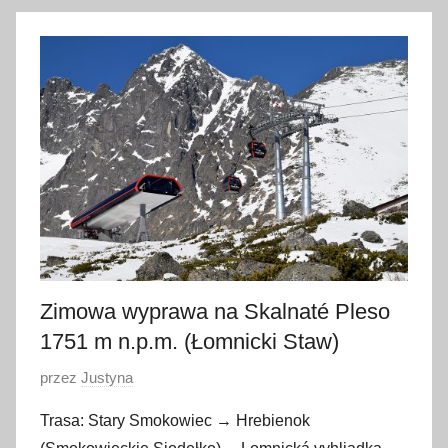
8
l
i
s
t
o
p
a
d
a
2
0
Zimowa wyprawa na Skalnaté Pleso
1
1751 m n.p.m. (Łomnicki Staw)
7
O
przez
Justyna
p
Trasa: Stary Smokowiec → Hrebienok
u