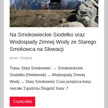
2
0
1
7
Na Smokowieckie Siodełko oraz
Wodospady Zimnej Wody ze Starego
Smokowca na Słowacji
O
przez
Justyna
p
Trasa: Stary Smokowiec → Smokowieckie
u
Siodełko (Hrebienok) → Wodospady Zimnej
b
Wody → Stary Smokowiec Czas przejścia trasy:
l
niecałe 3 godziny Długość trasy: 7
i
k
Czytaj dalej
o
w