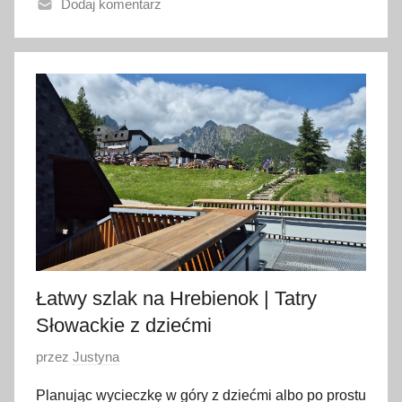
Dodaj komentarz
n
o
2
2
l
u
t
e
g
o
2
0
2
Łatwy szlak na Hrebienok | Tatry
6
Słowackie z dziećmi
O
przez
Justyna
p
Planując wycieczkę w góry z dziećmi albo po prostu