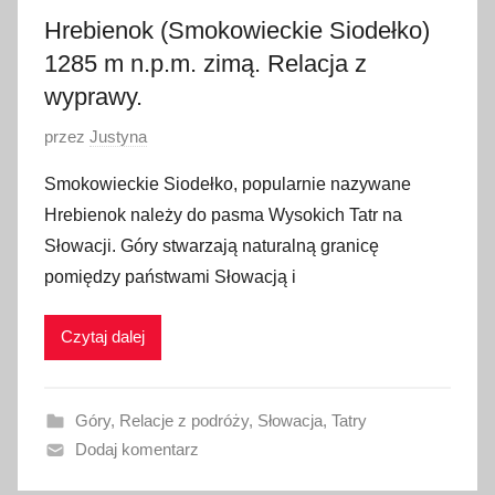
Hrebienok (Smokowieckie Siodełko)
1285 m n.p.m. zimą. Relacja z
wyprawy.
O
przez
Justyna
p
Smokowieckie Siodełko, popularnie nazywane
u
Hrebienok należy do pasma Wysokich Tatr na
b
Słowacji. Góry stwarzają naturalną granicę
l
pomiędzy państwami Słowacją i
i
k
Czytaj dalej
o
w
a
Góry
,
Relacje z podróży
,
Słowacja
,
Tatry
n
Dodaj komentarz
o
2