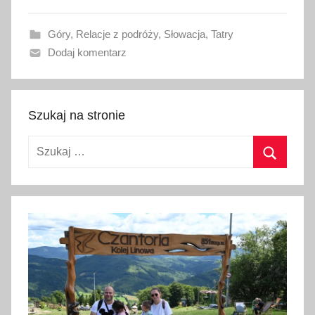
a
Góry
,
Relacje z podróży
,
Słowacja
,
Tatry
n
Dodaj komentarz
o
7
l
u
Szukaj na stronie
t
Szukaj:
e
g
Szukaj
o
2
0
1
7