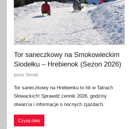
Tor saneczkowy na Smokowieckim
Siodełku – Hrebienok (Sezon 2026)
O
przez
Tomek
p
Tor saneczkowy na Hrebienku to hit w Tatrach
u
Słowackich! Sprawdź cennik 2026, godziny
b
otwarcia i informacje o nocnych zjazdach.
l
i
k
Czytaj dalej
o