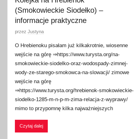
(Smokowieckie Siodełko) –
informacje praktyczne
O
przez
Justyna
p
O Hrebienoku pisałam już kilkakrotnie, wiosenne
u
wejście na górę ⇒https://www.turysta.org/na-
b
smokowieckie-siodelko-oraz-wodospady-zimnej-
l
i
wody-ze-starego-smokowca-na-slowacji/ zimowe
k
wejście na górę
o
⇒https://www.turysta.org/hrebienok-smokowieckie-
w
siodelko-1285-m-n-p-m-zima-relacja-z-wyprawy/
a
mimo to przypomnę kilka najważniejszych
n
o
Czytaj dalej
2
8