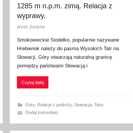
1285 m n.p.m. zimą. Relacja z
wyprawy.
O
przez
Justyna
p
Smokowieckie Siodełko, popularnie nazywane
u
Hrebienok należy do pasma Wysokich Tatr na
b
Słowacji. Góry stwarzają naturalną granicę
l
i
pomiędzy państwami Słowacją i
k
o
Czytaj dalej
w
a
n
Góry
,
Relacje z podróży
,
Słowacja
,
Tatry
o
Dodaj komentarz
2
8