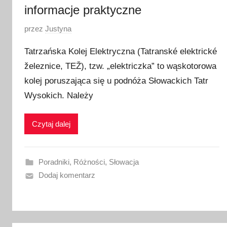
informacje praktyczne
O
przez
Justyna
p
Tatrzańska Kolej Elektryczna (Tatranské elektrické
u
železnice, TEŽ), tzw. „elektriczka” to wąskotorowa
b
kolej poruszająca się u podnóża Słowackich Tatr
l
i
Wysokich. Należy
k
o
Czytaj dalej
w
a
n
Poradniki
,
Różności
,
Słowacja
o
Dodaj komentarz
2
l
u
t