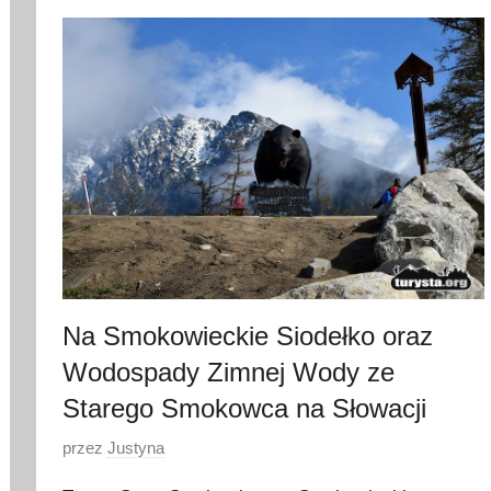
l
i
s
t
o
p
a
d
a
2
0
1
Na Smokowieckie Siodełko oraz
7
Wodospady Zimnej Wody ze
Starego Smokowca na Słowacji
O
przez
Justyna
p