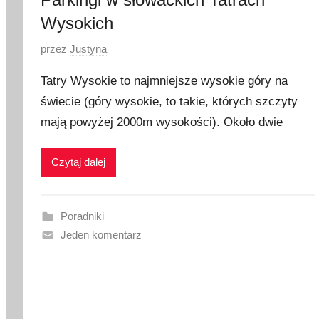
Wysokich
O
przez
Justyna
p
Tatry Wysokie to najmniejsze wysokie góry na
u
świecie (góry wysokie, to takie, których szczyty
b
mają powyżej 2000m wysokości). Około dwie
l
i
k
Czytaj dalej
o
w
a
Poradniki
n
Jeden komentarz
o
8
l
u