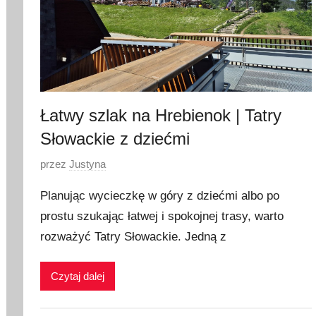
Łatwy szlak na Hrebienok | Tatry
Słowackie z dziećmi
O
przez
Justyna
p
Planując wycieczkę w góry z dziećmi albo po
u
prostu szukając łatwej i spokojnej trasy, warto
b
rozważyć Tatry Słowackie. Jedną z
l
i
k
Czytaj dalej
o
w