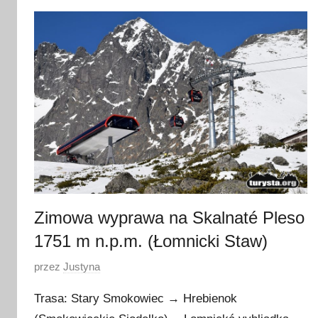
e
g
o
2
0
2
0
Zimowa wyprawa na Skalnaté Pleso
1751 m n.p.m. (Łomnicki Staw)
O
przez
Justyna
p
Trasa: Stary Smokowiec → Hrebienok
u