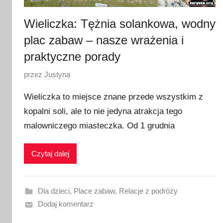
Wieliczka: Tężnia solankowa, wodny
plac zabaw – nasze wrażenia i
praktyczne porady
O
przez
Justyna
p
Wieliczka to miejsce znane przede wszystkim z
u
kopalni soli, ale to nie jedyna atrakcja tego
b
malowniczego miasteczka. Od 1 grudnia
l
i
k
Czytaj dalej
o
w
a
Dla dzieci
,
Place zabaw
,
Relacje z podróży
n
Dodaj komentarz
o