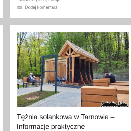
3
Dodaj komentarz
k
w
i
e
t
n
i
a
2
0
2
3
Tężnia solankowa w Tarnowie –
Informacje praktyczne