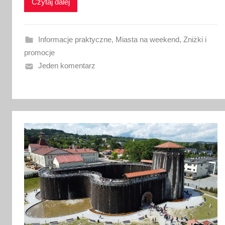
k
Czytaj dalej
o
w
a
Informacje praktyczne
,
Miasta na weekend
,
Zniżki i
n
promocje
o
Jeden komentarz
2
1
l
i
p
c
a
2
0
2
6