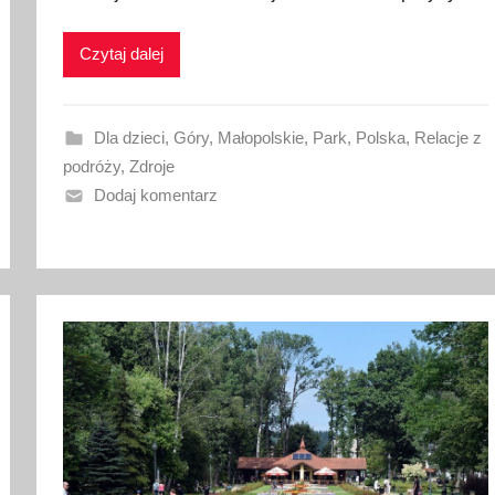
i
k
Czytaj dalej
o
w
a
Dla dzieci
,
Góry
,
Małopolskie
,
Park
,
Polska
,
Relacje z
n
podróży
,
Zdroje
o
Dodaj komentarz
8
w
r
z
e
ś
n
i
a
2