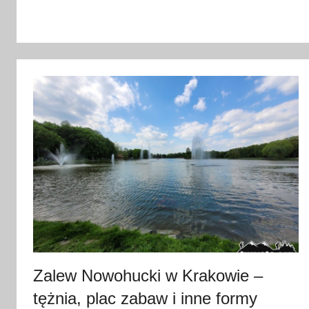
6
c
z
e
r
w
c
a
2
0
2
4
Zalew Nowohucki w Krakowie –
tężnia, plac zabaw i inne formy