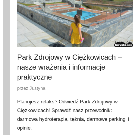
Park Zdrojowy w Ciężkowicach –
nasze wrażenia i informacje
praktyczne
O
przez
Justyna
p
Planujesz relaks? Odwiedź Park Zdrojowy w
u
Ciężkowicach! Sprawdź nasz przewodnik:
b
darmowa hydroterapia, tężnia, darmowe parkingi i
l
i
opinie.