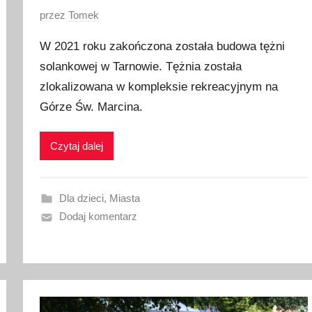
O
przez
Tomek
p
W 2021 roku zakończona została budowa tężni
u
solankowej w Tarnowie. Tężnia została
b
zlokalizowana w kompleksie rekreacyjnym na
l
i
Górze Św. Marcina.
k
o
Czytaj dalej
w
a
n
Dla dzieci
,
Miasta
o
Dodaj komentarz
2
9
s
t
y