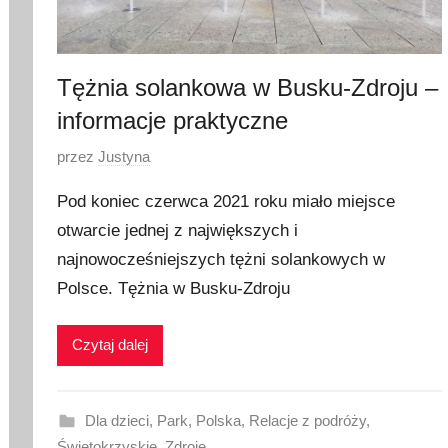
Tężnia solankowa w Busku-Zdroju –
informacje praktyczne
O
przez
Justyna
p
Pod koniec czerwca 2021 roku miało miejsce
u
otwarcie jednej z największych i
b
najnowocześniejszych tężni solankowych w
l
i
Polsce. Tężnia w Busku-Zdroju
k
o
Czytaj dalej
w
a
n
Dla dzieci
,
Park
,
Polska
,
Relacje z podróży
,
o
Świętokrzyskie
,
Zdroje