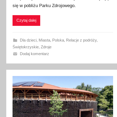
i
się w pobliżu Parku Zdrojowego.
k
o
Czytaj dalej
w
a
n
Dla dzieci
,
Miasta
,
Polska
,
Relacje z podróży
,
o
Świętokrzyskie
,
Zdroje
2
Dodaj komentarz
8
s
t
y
c
z
n
i
a