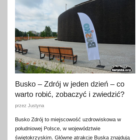
r
w
c
a
2
0
2
2
Busko – Zdrój w jeden dzień – co
warto robić, zobaczyć i zwiedzić?
O
przez
Justyna
p
Busko Zdrój to miejscowość uzdrowiskowa w
u
południowej Polsce, w województwie
b
świętokrzyskim. Główne atrakcje Buska znajdują
l