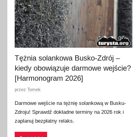
Tężnia solankowa Busko-Zdrój –
kiedy obowiązuje darmowe wejście?
[Harmonogram 2026]
O
przez
Tomek
p
Darmowe wejście na tężnię solankową w Busku-
u
Zdroju! Sprawdź dokładne terminy na 2026 rok i
b
zaplanuj bezpłatny relaks.
l
i