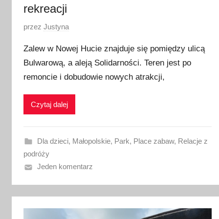
rekreacji
O
przez
Justyna
p
Zalew w Nowej Hucie znajduje się pomiędzy ulicą
u
Bulwarową, a aleją Solidarności. Teren jest po
b
remoncie i dobudowie nowych atrakcji,
l
i
k
Czytaj dalej
o
w
a
Dla dzieci
,
Małopolskie
,
Park
,
Place zabaw
,
Relacje z
n
podróży
o
Jeden komentarz
8
c
z
e