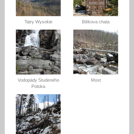
Tatry Wysokie
Bilíkova chata
Vodopády Studeného
Most
Potoka