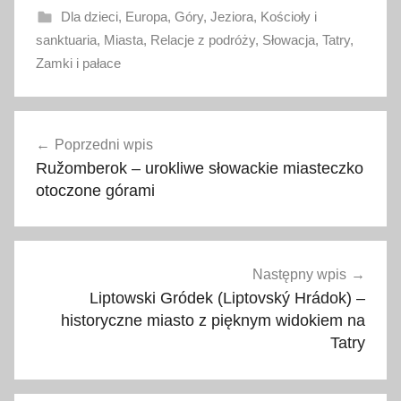
Dla dzieci
,
Europa
,
Góry
,
Jeziora
,
Kościoły i
sanktuaria
,
Miasta
,
Relacje z podróży
,
Słowacja
,
Tatry
,
Zamki i pałace
g
Nawigacja
ó
Poprzedni wpis
wpisu
r
Ružomberok – urokliwe słowackie miasteczko
y
otoczone górami
,
m
a
j
Następny wpis
,
Liptowski Gródek (Liptovský Hrádok) –
m
historyczne miasto z pięknym widokiem na
Tatry
a
j
ó