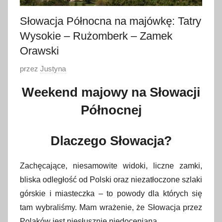
Słowacja Północna na majówkę: Tatry
Wysokie – Rużomberk – Zamek
Orawski
O
przez
Justyna
p
Weekend majowy na Słowacji
u
Północnej
b
l
i
Dlaczego Słowacja?
k
o
Zachęcające, niesamowite widoki, liczne zamki,
w
bliska odległość od Polski oraz niezatłoczone szlaki
a
górskie i miasteczka – to powody dla których się
n
tam wybraliśmy. Mam wrażenie, że Słowacja przez
o
Polaków jest niesłusznie niedoceniana.