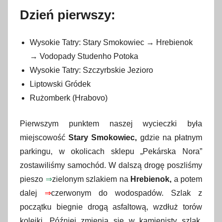
Dzień pierwszy:
Wysokie Tatry: Stary Smokowiec → Hrebienok
→ Vodopady Studenho Potoka
Wysokie Tatry: Szczyrbskie Jezioro
Liptowski Gródek
Rużomberk (Hrabovo)
Pierwszym punktem naszej wycieczki była
miejscowość
Stary Smokowiec,
gdzie na płatnym
parkingu, w okolicach sklepu „Pekárska Nora”
zostawiliśmy samochód. W dalszą drogę poszliśmy
pieszo
⇒
zielonym szlakiem na
Hrebienok,
a potem
dalej
⇒
czerwonym do wodospadów. Szlak z
początku biegnie drogą asfaltową, wzdłuż torów
kolejki. Później zmienia się w kamienisty szlak.