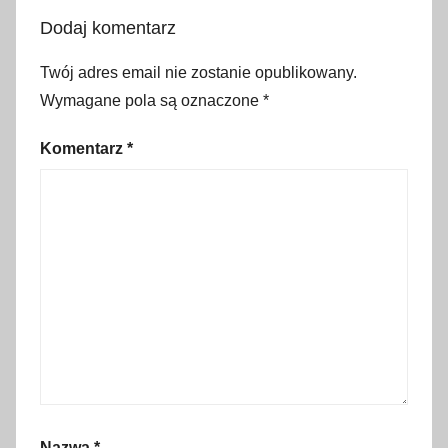
w
Dodaj komentarz
k
a
Twój adres email nie zostanie opublikowany.
,
Wymagane pola są oznaczone
*
p
o
Komentarz
*
d
r
ó
ż
,
p
o
m
y
s
ł
Nazwa
*