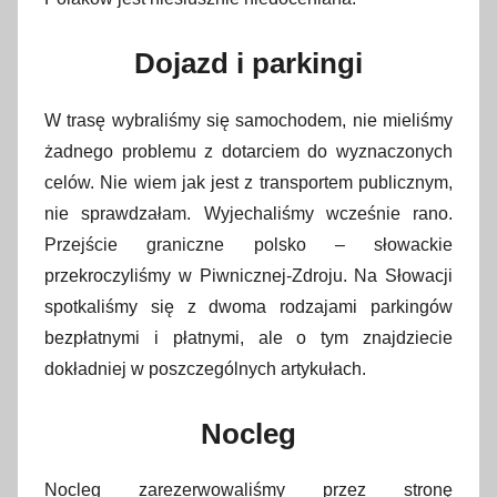
3
0
Dojazd i parkingi
g
r
u
W trasę wybraliśmy się samochodem, nie mieliśmy
d
żadnego problemu z dotarciem do wyznaczonych
n
celów. Nie wiem jak jest z transportem publicznym,
i
nie sprawdzałam. Wyjechaliśmy wcześnie rano.
a
Przejście graniczne polsko – słowackie
2
przekroczyliśmy w Piwnicznej-Zdroju. Na Słowacji
0
spotkaliśmy się z dwoma rodzajami parkingów
1
bezpłatnymi i płatnymi, ale o tym znajdziecie
6
dokładniej w poszczególnych artykułach.
Nocleg
Nocleg zarezerwowaliśmy przez stronę