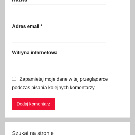
n
a
m
a
Adres email
*
j
ó
w
Witryna internetowa
k
ę
,
Zapamiętaj moje dane w tej przeglądarce
p
podczas pisania kolejnych komentarzy.
o
m
y
s
ł
n
Szukaj na stronie